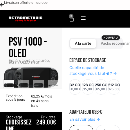
Livraison offerte en europe
0
PSV 1000 -
NOUVEAU
À la carte
Packs recomma
OLED
Espace de stockage
Entièrement restaurée,
écran OLED neuf
Quelle capacité de
stockage vous faut-il ? →
32 GO
128 GO
256 GO
512 GO
+0,00 €
+35,00 €
+65,00 €
+125,00 €
Expédition
62,25 €/mois
sous 5 jours
en 4x sans
frais
Adaptateur USB-C
Stockage
Prix total
En savoir plus →
CHOISISSEZ
249.00€
UNE