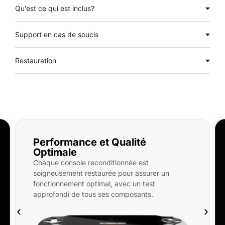
Qu'est ce qui est inclus?
Support en cas de soucis
Restauration
Qualité
Qu'est-ce qui est incl
PlayStation Vita OLED reconditi
ionnée est
neuf, SD 32/256/512Go, étui rigi
 pour assurer un
En option : pochette microfibre,
avec un test
d’écran avant et arrière, coque 
composants.
keytag.