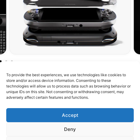
To provide the best experiences, we use technologies like cookies to
store and/or access device information. Consenting to these
technologies will allow us to process data such as browsing behavior or
unique IDs on this site. Not consenting or withdrawing consent, may
À propos de RetroMetroid
adversely affect certain features and functions.
Boutique
Accept
Assistance
Deny
Confiance & Communauté