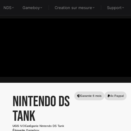
NDS
Gameboy
Creation sur mesure
Support
Nintendo DS
Garantie 6 mois
4x Paypal
Tank
UGS
N/D
Catégorie
Nintendo DS Tank
Étiquette
Gameboy