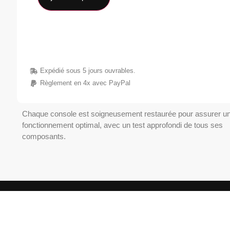
Expédié sous 5 jours ouvrables.
Règlement en 4x avec PayPal
Chaque console est soigneusement restaurée pour assurer u
fonctionnement optimal, avec un test approfondi de tous ses
composants.