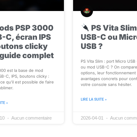
ods PSP 3000
PS Vita Slim
B-C, écran IPS
USB-C ou Micr
outons clicky
USB ?
 guide complet
PS Vita Slim : port Micro USB 
ou mod USB-C ? On compare
000 est la base de mod
options, leur fonctionnement 
SB-C, IPS, boutons clicky :
avantages concrets pour conf
 ce qu’il est possible de faire
votre console sans hésiter.
ublimer.
LIRE LA SUITE »
ITE »
-10
Aucun commentaire
2026-04-01
Aucun comme