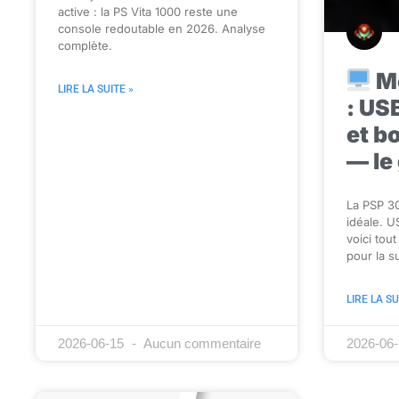
active : la PS Vita 1000 reste une
console redoutable en 2026. Analyse
complète.
M
LIRE LA SUITE »
: US
et b
— le
La PSP 3
idéale. U
voici tout
pour la s
LIRE LA SU
2026-06-15
Aucun commentaire
2026-06