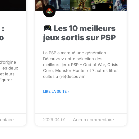
 :
Les 10 meilleurs
o
jeux sortis sur PSP
La PSP a marqué une génération.
Découvrez notre sélection des
d’origine
meilleurs jeux PSP – God of War, Crisis
 les deux
Core, Monster Hunter et 7 autres titres
et leurs
cultes à (re)découvrir.
igurer
LIRE LA SUITE »
ntaire
2026-04-01
Aucun commentaire