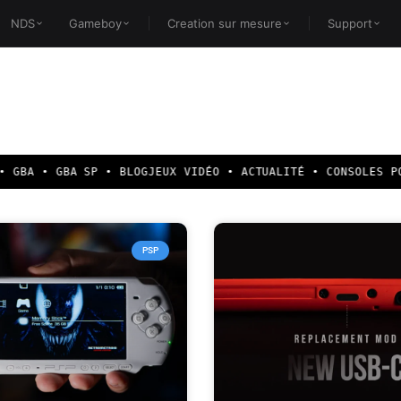
NDS
Gameboy
Creation sur mesure
Support
 GBA • GBA SP • BLOG
JEUX VIDÉO • ACTUALITÉ • CONSOLES POR
PSP