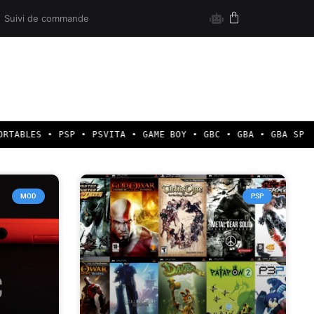
Suivi de commande
TABLES • PSP • PSVITA • GAME BOY • GBC • GBA • GBA SP • 
MOD
PSP