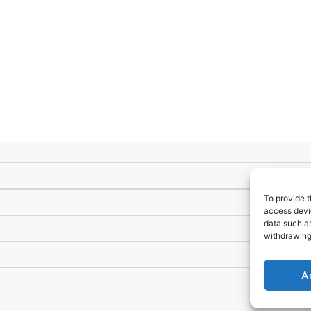
To provide t
access devic
data such as
withdrawing
A