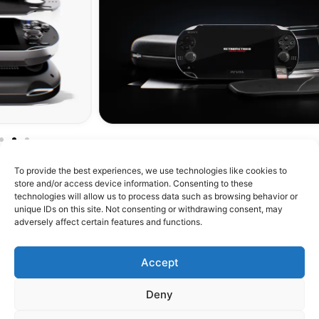
To provide the best experiences, we use technologies like cookies to
store and/or access device information. Consenting to these
technologies will allow us to process data such as browsing behavior or
unique IDs on this site. Not consenting or withdrawing consent, may
À propos de RetroMetroid
adversely affect certain features and functions.
Boutique
Accept
Assistance
Deny
Confiance & Communauté