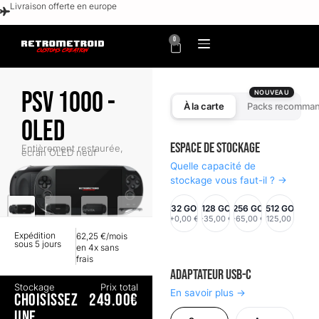
Livraison offerte en europe
0
PSV 1000 -
NOUVEAU
À la carte
Packs recomma
OLED
Espace de stockage
Entièrement restaurée,
écran OLED neuf
Quelle capacité de
stockage vous faut-il ? →
32 GO
128 GO
256 GO
512 GO
+0,00 €
+35,00 €
+65,00 €
+125,00 €
Expédition
62,25 €/mois
sous 5 jours
en 4x sans
frais
Adaptateur USB-C
Stockage
Prix total
En savoir plus →
CHOISISSEZ
249.00€
UNE