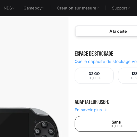
NDS
Gameboy
Creation sur mesure
Support
À la carte
Espace de stockage
Quelle capacité de stockage vou
32 GO
12
+0,00 €
+35
Adaptateur USB-C
En savoir plus →
Sans
+0,00 €