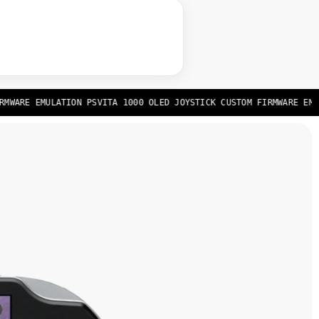
WARE EMULATION PSVITA 1000 OLED JOYSTICK CUSTOM FIRMWARE EMULA