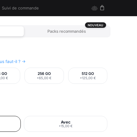
Suivi de commande
NOUVEAU
Packs recommandés
s faut-il ? →
8 GO
256 GO
512 GO
,00 €
+65,00 €
+125,00 €
Avec
+15,00 €