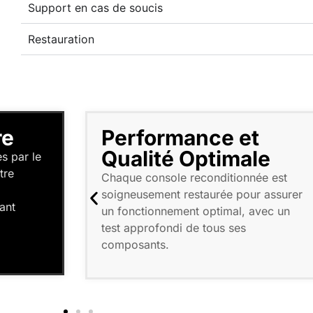
Support en cas de soucis
Restauration
Qu'est-ce qui est
e
inclus ?
e est
PlayStation Vita OLED reconditionnée
 assurer
remise à neuf, SD 32/256/512Go, étui
ec un
rigide et chargeur. En option : pochette
microfibre, protecteurs d’écran avant
et arrière, coque transparente et
keytag.