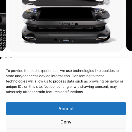
To provide the best experiences, we use technologies like cookies to
store and/or access device information. Consenting to these
technologies will allow us to process data such as browsing behavior or
unique IDs on this site. Not consenting or withdrawing consent, may
À propos de RetroMetroid
adversely affect certain features and functions.
Boutique
Accept
Assistance
Deny
Confiance & Communauté