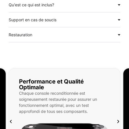
Qu'est ce qui est inclus?
Support en cas de soucis
Restauration
Qualité
Qu'est-ce qui est incl
PlayStation Vita OLED reconditi
ionnée est
neuf, SD 32/256/512Go, étui rigi
 pour assurer un
En option : pochette microfibre,
avec un test
d’écran avant et arrière, coque 
composants.
keytag.