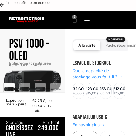
Livraison offerte en europe
0
PSV 1000 -
NOUVEAU
À la carte
Packs recomma
OLED
Espace de stockage
Entièrement restaurée,
écran OLED neuf
Quelle capacité de
stockage vous faut-il ? →
32 GO
128 GO
256 GO
512 GO
+0,00 €
+35,00 €
+65,00 €
+125,00 €
Expédition
62,25 €/mois
sous 5 jours
en 4x sans
frais
Adaptateur USB-C
Stockage
Prix total
En savoir plus →
CHOISISSEZ
249.00€
UNE