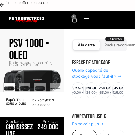
Livraison offerte en europe
0
PSV 1000 -
NOUVEAU
À la carte
Packs recomma
OLED
Espace de stockage
Entièrement restaurée,
écran OLED neuf
Quelle capacité de
stockage vous faut-il ? →
32 GO
128 GO
256 GO
512 GO
+0,00 €
+35,00 €
+65,00 €
+125,00 €
Expédition
62,25 €/mois
sous 5 jours
en 4x sans
frais
Adaptateur USB-C
Stockage
Prix total
En savoir plus →
CHOISISSEZ
249.00€
UNE