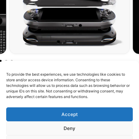
To provide the best experiences, we use technologies like cookies to
store and/or access device information. Consenting to these
technologies will allow us to process data such as browsing behavior or
unique IDs on this site. Not consenting or withdrawing consent, may
À propos de RetroMetroid
adversely affect certain features and functions.
Boutique
Accept
Assistance
Deny
Confiance & Communauté