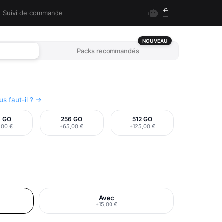
Suivi de commande
NOUVEAU
Packs recommandés
s faut-il ? →
8 GO
256 GO
512 GO
,00 €
+65,00 €
+125,00 €
Avec
+15,00 €