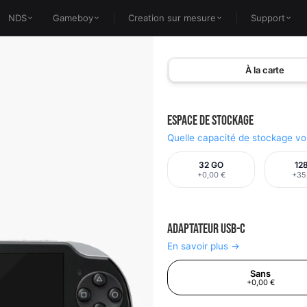
NDS
Gameboy
Creation sur mesure
Support
À la carte
Espace de stockage
Quelle capacité de stockage vou
32 GO
12
+0,00 €
+35
Adaptateur USB-C
En savoir plus →
Sans
+0,00 €