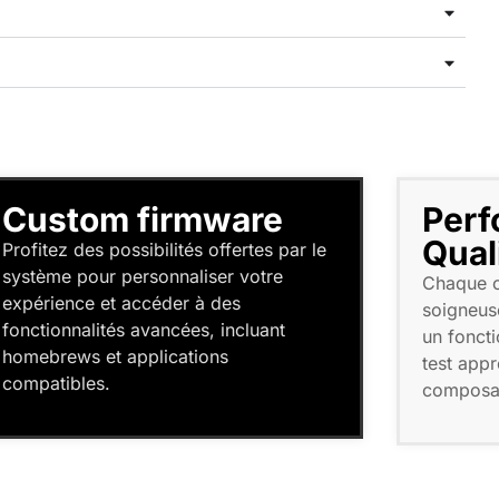
Custom firmware
Perf
Qual
Profitez des possibilités offertes par le
système pour personnaliser votre
Chaque c
expérience et accéder à des
soigneus
fonctionnalités avancées, incluant
un fonct
homebrews et applications
test appr
compatibles.
composa