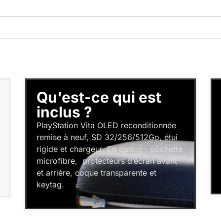
Qu'est-ce qui est
inclus ?
PlayStation Vita OLED reconditionnée
remise à neuf, SD 32/256/512Go, étui
rigide et chargeur. En option : pochette
microfibre, protecteurs d’écran avant
et arrière, coque transparente et
keytag.