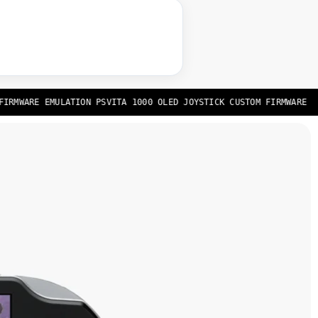
RMWARE EMULATION PSVITA 1000 OLED JOYSTICK CUSTOM FIRMWARE EMU