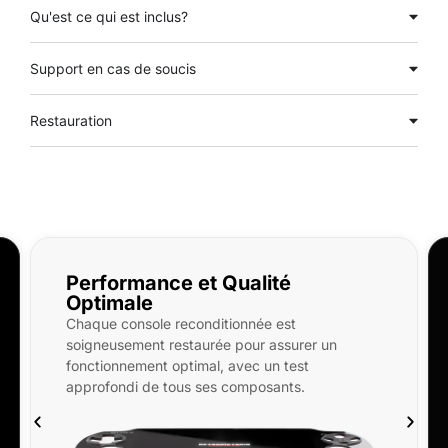
Qu'est ce qui est inclus?
Support en cas de soucis
Restauration
té
Qu'est-ce qui est inclus ?
PlayStation Vita OLED reconditionnée 
 est
neuf, SD 32/256/512Go, étui rigide et 
assurer un
En option : pochette microfibre, prote
n test
d’écran avant et arrière, coque transpa
ants.
keytag.