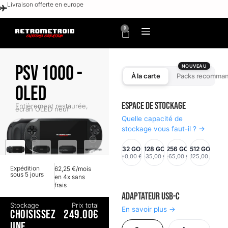
Livraison offerte en europe
0
PSV 1000 -
NOUVEAU
À la carte
Packs recomma
OLED
Espace de stockage
Entièrement restaurée,
écran OLED neuf
Quelle capacité de
stockage vous faut-il ? →
32 GO
128 GO
256 GO
512 GO
+0,00 €
+35,00 €
+65,00 €
+125,00 €
Expédition
62,25 €/mois
sous 5 jours
en 4x sans
frais
Adaptateur USB-C
Stockage
Prix total
En savoir plus →
CHOISISSEZ
249.00€
UNE