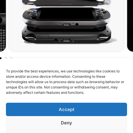
To provide the best experiences, we use technologies like cookies to
store and/or access device information. Consenting to these
technologies will allow us to process data such as browsing behavior or
unique IDs on this site. Not consenting or withdrawing consent, may
À propos de RetroMetroid
adversely affect certain features and functions.
Boutique
Accept
Assistance
Deny
Confiance & Communauté