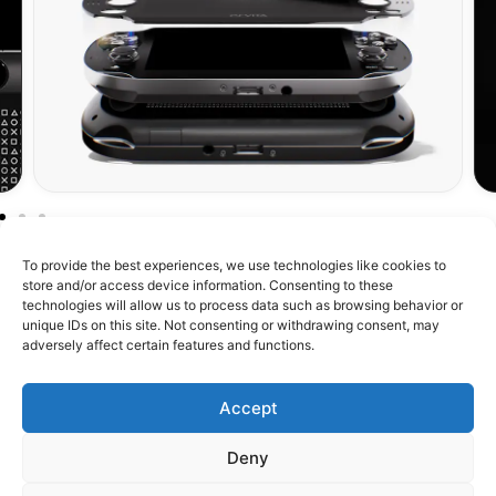
To provide the best experiences, we use technologies like cookies to
store and/or access device information. Consenting to these
technologies will allow us to process data such as browsing behavior or
unique IDs on this site. Not consenting or withdrawing consent, may
À propos de RetroMetroid
adversely affect certain features and functions.
Boutique
Accept
Assistance
Deny
Confiance & Communauté