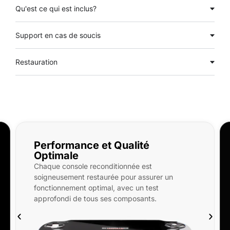
Qu'est ce qui est inclus?
Support en cas de soucis
Restauration
Qualité
Qu'est-ce qui est incl
PlayStation Vita OLED reconditi
ionnée est
neuf, SD 32/256/512Go, étui rigi
 pour assurer un
En option : pochette microfibre,
avec un test
d’écran avant et arrière, coque 
composants.
keytag.