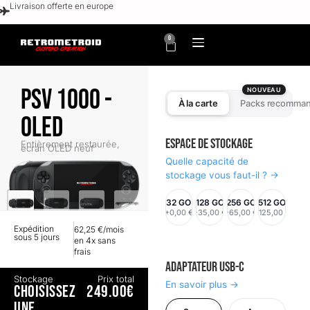
Livraison offerte en europe
0
PSV 1000 -
NOUVEAU
À la carte
Packs recomma
OLED
Espace de stockage
Entièrement restaurée,
écran OLED neuf
Quelle capacité de
stockage vous faut-il ? →
32 GO
128 GO
256 GO
512 GO
+0,00 €
+35,00 €
+65,00 €
+125,00 €
Expédition
62,25 €/mois
sous 5 jours
en 4x sans
frais
Adaptateur USB-C
Stockage
Prix total
En savoir plus →
CHOISISSEZ
249.00€
UNE