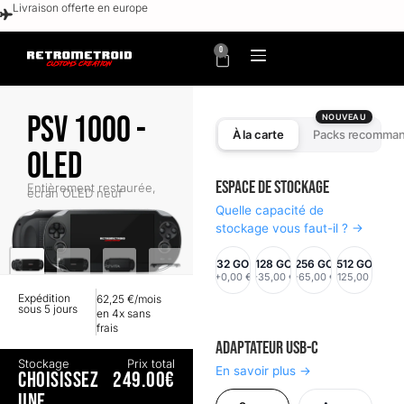
Livraison offerte en europe
0
PSV 1000 -
NOUVEAU
À la carte
Packs recomma
OLED
Espace de stockage
Entièrement restaurée,
écran OLED neuf
Quelle capacité de
stockage vous faut-il ? →
32 GO
128 GO
256 GO
512 GO
+0,00 €
+35,00 €
+65,00 €
+125,00 €
Expédition
62,25 €/mois
sous 5 jours
en 4x sans
frais
Adaptateur USB-C
Stockage
Prix total
En savoir plus →
CHOISISSEZ
249.00€
UNE