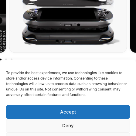
To provide the best experiences, we use technologies like cookies to
store and/or access device information. Consenting to these
technologies will allow us to process data such as browsing behavior or
unique IDs on this site. Not consenting or withdrawing consent, may
À propos de RetroMetroid
adversely affect certain features and functions.
Boutique
Accept
Assistance
Deny
Confiance & Communauté