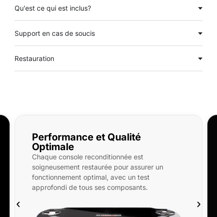
Qu'est ce qui est inclus?
Support en cas de soucis
Restauration
Qualité
Qu'est-ce qui est incl
PlayStation Vita OLED reconditi
ionnée est
neuf, SD 32/256/512Go, étui rigi
 pour assurer un
En option : pochette microfibre,
avec un test
d’écran avant et arrière, coque 
composants.
keytag.