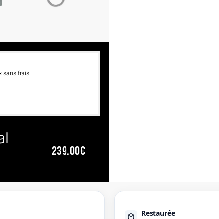
 sans frais
al
239.00€
Restaurée