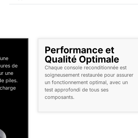
erformance et
Qu'est
ualité Optimale
inclus
aque console reconditionnée est
Game Boy A
igneusement restaurée pour assurer
restaurée et
 fonctionnement optimal, avec un
inclus, câble
st approfondi de tous ses
uniquement 
mposants.
rapide).