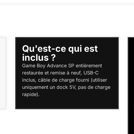
-ce qui est
Sur batteri
 ?
Chaque console est é
batterie offrant jusqu
dvance SP entièrement
jeu pour une standart
 remise à neuf, USB-C
batterie upgrade. Plus
 de charge fourni (utiliser
Utiliser un dock de 5
un dock 5V, pas de charge
rapide