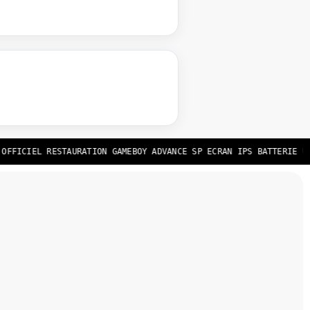
CIEL RESTAURATION GAMEBOY ADVANCE SP ECRAN IPS BATTERIE UPGRAD