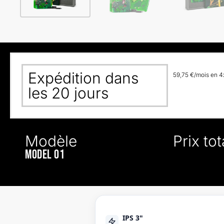
Expédition dans
59,75 €/mois en 4x
les 20 jours
Modèle
Prix tot
Model 01
IPS 3"