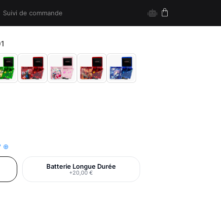
Suivi de commande
1
? ⊕
Batterie Longue Durée
+20,00 €