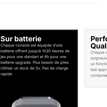
e
Performance et
Qualité Optimal
quipée d’une
’à 1h30 heures de
Chaque console reconditionnée
 et 6h pour une
soigneusement restaurée pour 
 besoin de piles.
un fonctionnement optimal, av
v. Pas de charge
test approfondi de tous ses
composants.