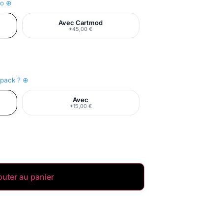
Go ⊕
Avec Cartmod
+45,00 €
e pack ? ⊕
Avec
+15,00 €
outer au panier