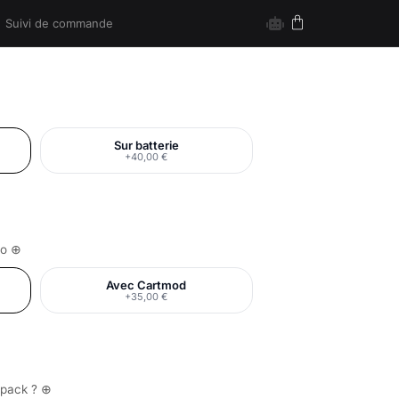
Suivi de commande
Sur batterie
+40,00 €
Go ⊕
Avec Cartmod
+35,00 €
e pack ? ⊕