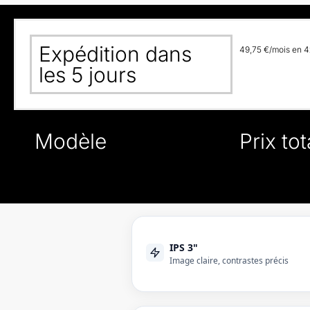
Expédition dans
49,75 €/mois en 4x
les 5 jours
Modèle
Prix tot
IPS 3"
Image claire, contrastes précis