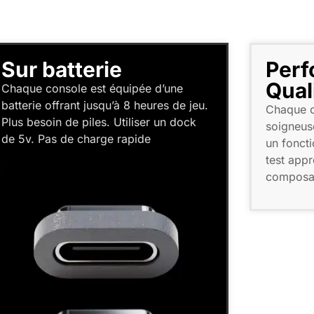
Sur batterie
Perf
Qual
Chaque console est équipée d’une
batterie offrant jusqu’à 8 heures de jeu.
Chaque c
Plus besoin de piles. Utiliser un dock
soigneus
de 5v. Pas de charge rapide
un fonct
test appr
composa