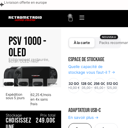
Livraison offerte en europe
0
PSV 1000 -
NOUVEAU
À la carte
Packs recomma
OLED
Espace de stockage
Entièrement restaurée,
écran OLED neuf
Quelle capacité de
stockage vous faut-il ? →
32 GO
128 GO
256 GO
512 GO
+0,00 €
+35,00 €
+65,00 €
+125,00 €
Expédition
62,25 €/mois
sous 5 jours
en 4x sans
frais
Adaptateur USB-C
Stockage
Prix total
En savoir plus →
CHOISISSEZ
249.00€
UNE