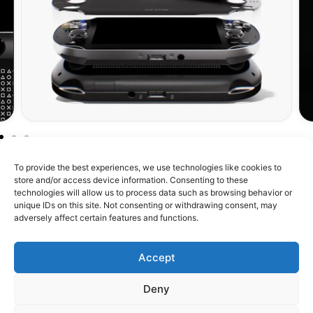
To provide the best experiences, we use technologies like cookies to
store and/or access device information. Consenting to these
technologies will allow us to process data such as browsing behavior or
unique IDs on this site. Not consenting or withdrawing consent, may
À propos de RetroMetroid
adversely affect certain features and functions.
Boutique
Accept
Assistance
Deny
Confiance & Communauté