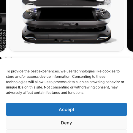
To provide the best experiences, we use technologies like cookies to
store and/or access device information. Consenting to these
technologies will allow us to process data such as browsing behavior or
unique IDs on this site. Not consenting or withdrawing consent, may
À propos de RetroMetroid
adversely affect certain features and functions.
Boutique
Accept
Assistance
Deny
Confiance & Communauté