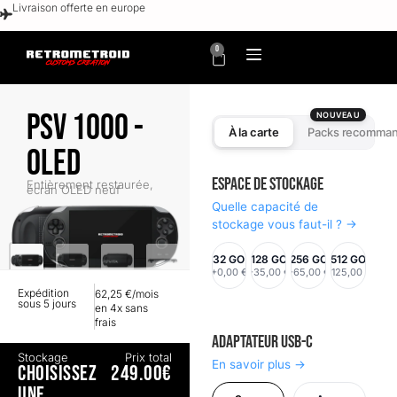
Livraison offerte en europe
0
PSV 1000 -
NOUVEAU
À la carte
Packs recomma
OLED
Espace de stockage
Entièrement restaurée,
écran OLED neuf
Quelle capacité de
stockage vous faut-il ? →
32 GO
128 GO
256 GO
512 GO
+0,00 €
+35,00 €
+65,00 €
+125,00 €
Expédition
62,25 €/mois
sous 5 jours
en 4x sans
frais
Adaptateur USB-C
Stockage
Prix total
En savoir plus →
CHOISISSEZ
249.00€
UNE