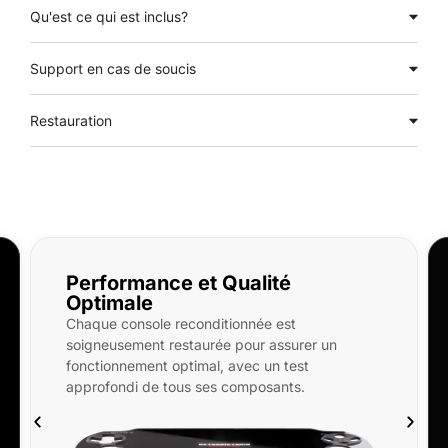
Qu'est ce qui est inclus?
Support en cas de soucis
Restauration
té
Qu'est-ce qui est inclus ?
PlayStation Vita OLED reconditionnée 
 est
neuf, SD 32/256/512Go, étui rigide et 
assurer un
En option : pochette microfibre, prote
n test
d’écran avant et arrière, coque transpa
ants.
keytag.