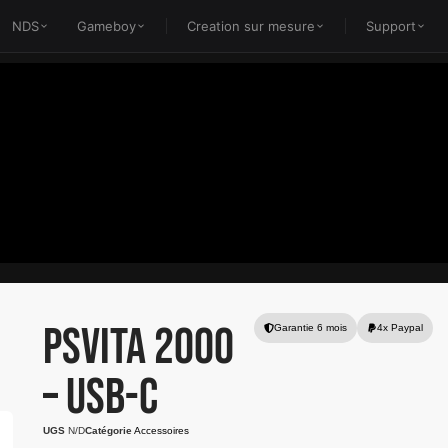
NDS
Gameboy
Creation sur mesure
Support
PSVITA 2000
Garantie 6 mois
4x Paypal
– USB-C
UGS
N/D
Catégorie
Accessoires